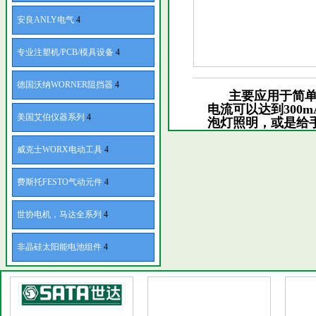
安良ANLY电气
4
专业注塑机/PCB/模具设备
4
德国沃纳WORNER阻挡器
4
主要应用于简单便
电流可以达到300
美国艾伯仪器系列
4
泡灯照明，或是给
威克士WORX电动工具
4
费斯托FESTO气动元件
4
世协电机，马达全系列
4
非晶硅太阳能电池组件
4