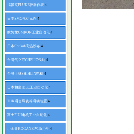
福禄克FLUKE仪器仪表
4
日本SMC气动元件
4
欧姆龙OMRON工业自动化
4
日本Chukoh高温胶布
4
台湾气立可CHELIC气动
4
台湾士林SHIHLIN电机
4
日本和泉IDEC工业自动化
4
THK滑台导轨等滑动装置
4
富士FUJI电机工业自动化
4
小金井KOGANEI气动元件
4